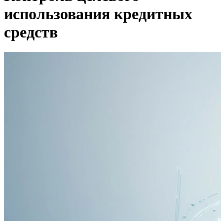
использования кредитных
средств