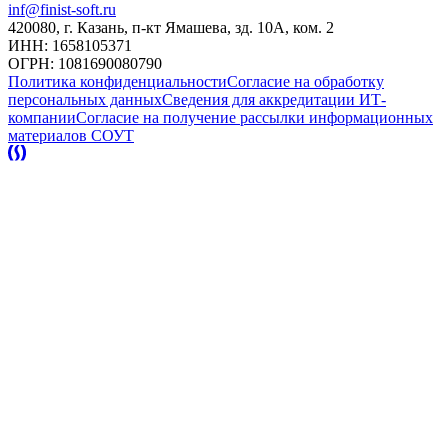
inf@finist-soft.ru
420080, г. Казань, п-кт Ямашева, зд. 10А, ком. 2
ИНН: 1658105371
ОГРН: 1081690080790
Политика конфиденциальности
Согласие на обработку
персональных данных
Сведения для аккредитации ИТ-
компании
Согласие на получение рассылки информационных
материалов
СОУТ